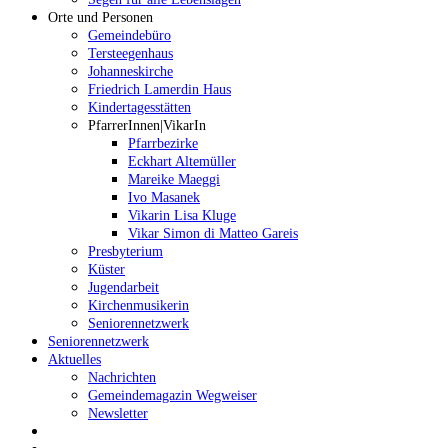
Orte und Personen
Gemeindebüro
Tersteegenhaus
Johanneskirche
Friedrich Lamerdin Haus
Kindertagesstätten
PfarrerInnen|VikarIn
Pfarrbezirke
Eckhart Altemüller
Mareike Maeggi
Ivo Masanek
Vikarin Lisa Kluge
Vikar Simon di Matteo Gareis
Presbyterium
Küster
Jugendarbeit
Kirchenmusikerin
Seniorennetzwerk
Seniorennetzwerk
Aktuelles
Nachrichten
Gemeindemagazin Wegweiser
Newsletter