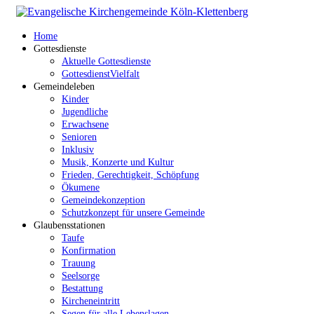
Home
Gottesdienste
Aktuelle Gottesdienste
GottesdienstVielfalt
Gemeindeleben
Kinder
Jugendliche
Erwachsene
Senioren
Inklusiv
Musik, Konzerte und Kultur
Frieden, Gerechtigkeit, Schöpfung
Ökumene
Gemeindekonzeption
Schutzkonzept für unsere Gemeinde
Glaubensstationen
Taufe
Konfirmation
Trauung
Seelsorge
Bestattung
Kircheneintritt
Segen für alle Lebenslagen