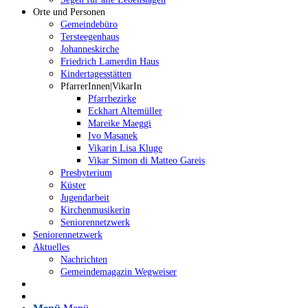
Orte und Personen
Gemeindebüro
Tersteegenhaus
Johanneskirche
Friedrich Lamerdin Haus
Kindertagesstätten
PfarrerInnen|VikarIn
Pfarrbezirke
Eckhart Altemüller
Mareike Maeggi
Ivo Masanek
Vikarin Lisa Kluge
Vikar Simon di Matteo Gareis
Presbyterium
Küster
Jugendarbeit
Kirchenmusikerin
Seniorennetzwerk
Seniorennetzwerk
Aktuelles
Nachrichten
Gemeindemagazin Wegweiser