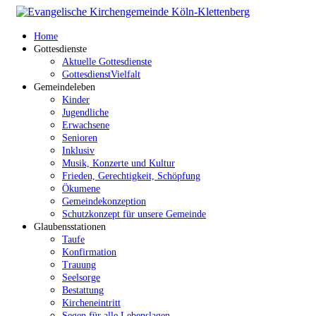
Home
Gottesdienste
Aktuelle Gottesdienste
GottesdienstVielfalt
Gemeindeleben
Kinder
Jugendliche
Erwachsene
Senioren
Inklusiv
Musik, Konzerte und Kultur
Frieden, Gerechtigkeit, Schöpfung
Ökumene
Gemeindekonzeption
Schutzkonzept für unsere Gemeinde
Glaubensstationen
Taufe
Konfirmation
Trauung
Seelsorge
Bestattung
Kircheneintritt
Segen für alle Lebenslagen