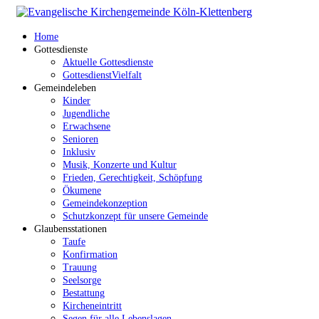
Home
Gottesdienste
Aktuelle Gottesdienste
GottesdienstVielfalt
Gemeindeleben
Kinder
Jugendliche
Erwachsene
Senioren
Inklusiv
Musik, Konzerte und Kultur
Frieden, Gerechtigkeit, Schöpfung
Ökumene
Gemeindekonzeption
Schutzkonzept für unsere Gemeinde
Glaubensstationen
Taufe
Konfirmation
Trauung
Seelsorge
Bestattung
Kircheneintritt
Segen für alle Lebenslagen