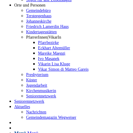
Orte und Personen
Gemeindebüro
Tersteegenhaus
Johanneskirche
Friedrich Lamerdin Haus
Kindertagesstätten
PfarrerInnen|VikarIn
Pfarrbezirke
Eckhart Altemüller
Mareike Maeggi
Ivo Masanek
Vikarin Lisa Kluge
Vikar Simon di Matteo Gareis
Presbyterium
Küster
Jugendarbeit
Kirchenmusikerin
Seniorennetzwerk
Seniorennetzwerk
Aktuelles
Nachrichten
Gemeindemagazin Wegweiser