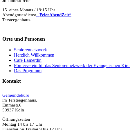
Johanneskirche
15. eines Monats / 19:15 Uhr
Abendgottesdienst
„FeierAbendZeit“
Tersteegenhaus.
Orte und Personen
Seniorennetzwerk
Herzlich Willkommen
Café Lamerdin
Förderverein für das Seniorennetzwerk der Evangelischen Kir
Das Programm
Kontakt
Gemeindebüro
im Tersteegenhaus,
Emmastr.6,
50937 Köln
Öffnungszeiten
Montag 14 bis 17 Uhr
Dienstag bis Freitag 9 bis 12 Uhr