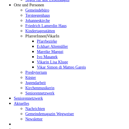
Orte und Personen
Gemeindebüro
Tersteegenhaus
Johanneskirche
Friedrich Lamerdin Haus
Kindertagesstätten
PfarrerInnen|VikarIn
Pfarrbezirke
Eckhart Altemüller
Mareike Maeggi
Ivo Masanek
Vikarin Lisa Kluge
Vikar Simon di Matteo Gareis
Presbyterium
Küster
Jugendarbeit
Kirchenmusikerin
Seniorennetzwerk
Seniorennetzwerk
Aktuelles
Nachrichten
Gemeindemagazin Wegweiser
Newsletter