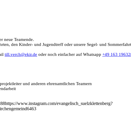
ber neue Teamende.
hrten, den Kinder- und Jugendtreff oder unsere Segel- und Sommerfahr
ail
till.verch@ekir.de
oder noch einfacher auf Whatsapp
+49 163 19632
dprojektleiter und anderen ehrenamtlichen Teamern
endarbeit
288
https://www.instagram.com/evangelisch_suelzklettenberg?
kirchengemeind6463