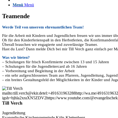
Menü
Menü
Teamende
Werde Teil von unserem ehrenamtlichen Team!
Für die Arbeit mit Kindern und Jugendlichen freuen wir uns immer ü
Ob für den Kinderferienspaß in den Herbstferien, die Konfirmandenfa
Überall brauchen wir engagierte und zuverlässige Teamer.
Hast du Lust? Dann melde Dich bei mir Till Verch ganz einfach per M
Was wir bieten?
– Schulungen für frisch Konfirmierte zwischen 13 und 15 Jahren
– Schulungen für die Jugendleitercard ab 16 Jahren
– Vorbereitung und Begleitung in der Arbeit
– ein sehr aufgeschlossenes Team aus Pfarrern, Jugendleitung, Jugen
– ein breites Gestaltungsfeld der Möglichkeiten in der Kinder und Jug
mailto:till.verch@ekir.de
tel:+491631963288
http://wa.me/491631963
igsh=bjhla2xraXN5ZDV2
https://www.youtube.com/@evangelische
Till Verch
Jugendleitung
Evangelische Kirchengemeinde Köln-Klettenberg