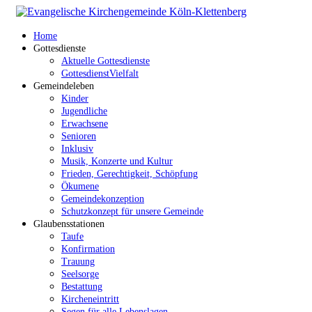
Home
Gottesdienste
Aktuelle Gottesdienste
GottesdienstVielfalt
Gemeindeleben
Kinder
Jugendliche
Erwachsene
Senioren
Inklusiv
Musik, Konzerte und Kultur
Frieden, Gerechtigkeit, Schöpfung
Ökumene
Gemeindekonzeption
Schutzkonzept für unsere Gemeinde
Glaubensstationen
Taufe
Konfirmation
Trauung
Seelsorge
Bestattung
Kircheneintritt
Segen für alle Lebenslagen