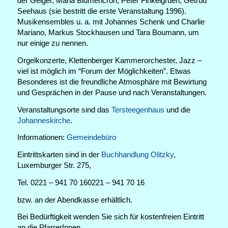
der Geiger, Maria Blumencron, Peter Finkelgruen, Getrud
Seehaus (sie bestritt die erste Veranstaltung 1996).
Musikensembles u. a. mit Johannes Schenk und Charlie
Mariano, Markus Stockhausen und Tara Boumann, um
nur einige zu nennen.
Orgelkonzerte, Klettenberger Kammerorchester, Jazz –
viel ist möglich im “Forum der Möglichkeiten”. Etwas
Besonderes ist die freundliche Atmosphäre mit Bewirtung
und Gesprächen in der Pause und nach Veranstaltungen.
Veranstaltungsorte sind das
Tersteegenhaus
und die
Johanneskirche
.
Informationen:
Gemeindebüro
Eintrittskarten sind in der
Buchhandlung Olitzky
,
Luxemburger Str. 275,
Tel. 0221 – 941 70 160221 – 941 70 16
bzw. an der Abendkasse erhältlich.
Bei Bedürftigkeit wenden Sie sich für kostenfreien Eintritt
an die PfarrerInnen.