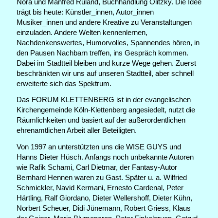
Nora und Manfred Ruland, Buchhandlung Olitzky. Die Idee
trägt bis heute: Künstler_innen, Autor_innen
Musiker_innen und andere Kreative zu Veranstaltungen
einzuladen. Andere Welten kennenlernen,
Nachdenkenswertes, Humorvolles, Spannendes hören, in
den Pausen Nachbarn treffen, ins Gespräch kommen.
Dabei im Stadtteil bleiben und kurze Wege gehen. Zuerst
beschränkten wir uns auf unseren Stadtteil, aber schnell
erweiterte sich das Spektrum.
Das FORUM KLETTENBERG ist in der evangelischen
Kirchengemeinde Köln-Klettenberg angesiedelt, nutzt die
Räumlichkeiten und basiert auf der außerordentlichen
ehrenamtlichen Arbeit aller Beteiligten.
Von 1997 an unterstützten uns die WISE GUYS und
Hanns Dieter Hüsch. Anfangs noch unbekannte Autoren
wie Rafik Schami, Carl Dietmar, der Fantasy-Autor
Bernhard Hennen waren zu Gast. Später u. a. Wilfried
Schmickler, Navid Kermani, Ernesto Cardenal, Peter
Härtling, Ralf Giordano, Dieter Wellershoff, Dieter Kühn,
Norbert Scheuer, Didi Jünemann, Robert Griess, Klaus