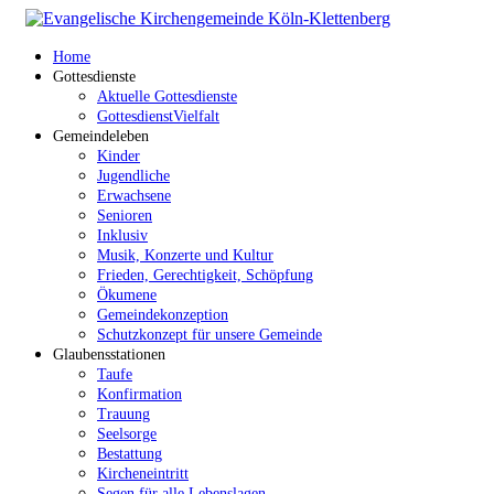
Home
Gottesdienste
Aktuelle Gottesdienste
GottesdienstVielfalt
Gemeindeleben
Kinder
Jugendliche
Erwachsene
Senioren
Inklusiv
Musik, Konzerte und Kultur
Frieden, Gerechtigkeit, Schöpfung
Ökumene
Gemeindekonzeption
Schutzkonzept für unsere Gemeinde
Glaubensstationen
Taufe
Konfirmation
Trauung
Seelsorge
Bestattung
Kircheneintritt
Segen für alle Lebenslagen