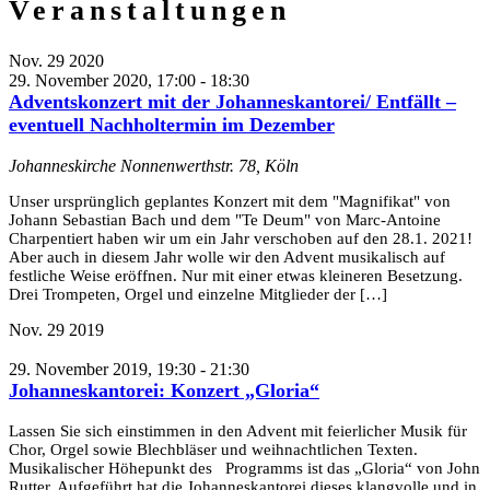
Veranstaltungen
Nov.
29
2020
29. November 2020, 17:00
-
18:30
Adventskonzert mit der Johanneskantorei/ Entfällt –
eventuell Nachholtermin im Dezember
Johanneskirche
Nonnenwerthstr. 78, Köln
Unser ursprünglich geplantes Konzert mit dem "Magnifikat" von
Johann Sebastian Bach und dem "Te Deum" von Marc-Antoine
Charpentiert haben wir um ein Jahr verschoben auf den 28.1. 2021!
Aber auch in diesem Jahr wolle wir den Advent musikalisch auf
festliche Weise eröffnen. Nur mit einer etwas kleineren Besetzung.
Drei Trompeten, Orgel und einzelne Mitglieder der […]
Nov.
29
2019
29. November 2019, 19:30
-
21:30
Johanneskantorei: Konzert „Gloria“
Lassen Sie sich einstimmen in den Advent mit feierlicher Musik für
Chor, Orgel sowie Blechbläser und weihnachtlichen Texten.
Musikalischer Höhepunkt des Programms ist das „Gloria“ von John
Rutter. Aufgeführt hat die Johanneskantorei dieses klangvolle und in