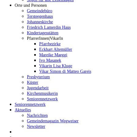
Orte und Personen
Gemeindebüro
Tersteegenhaus
Johanneskirche
Friedrich Lamerdin Haus
Kindertagesstätten
PfarrerInnen|VikarIn
Pfarrbezirke
Eckhart Altemüller
Mareike Maeggi
Ivo Masanek
Vikarin Lisa Kluge
Vikar Simon di Matteo Gareis
Presbyterium
Küster
Jugendarbeit
Kirchenmusikerin
Seniorennetzwerk
Seniorennetzwerk
Aktuelles
Nachrichten
Gemeindemagazin Wegweiser
Newsletter