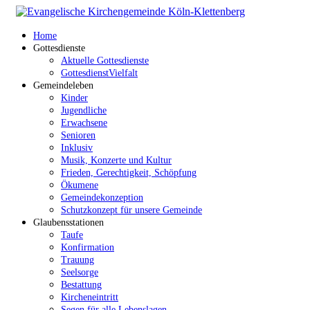
Home
Gottesdienste
Aktuelle Gottesdienste
GottesdienstVielfalt
Gemeindeleben
Kinder
Jugendliche
Erwachsene
Senioren
Inklusiv
Musik, Konzerte und Kultur
Frieden, Gerechtigkeit, Schöpfung
Ökumene
Gemeindekonzeption
Schutzkonzept für unsere Gemeinde
Glaubensstationen
Taufe
Konfirmation
Trauung
Seelsorge
Bestattung
Kircheneintritt
Segen für alle Lebenslagen