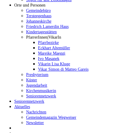
Orte und Personen
Gemeindebüro
Tersteegenhaus
Johanneskirche
Friedrich Lamerdin Haus
Kindertagesstätten
PfarrerInnen|VikarIn
Pfarrbezirke
Eckhart Altemüller
Mareike Maeggi
Ivo Masanek
Vikarin Lisa Kluge
Vikar Simon di Matteo Gareis
Presbyterium
Küster
Jugendarbeit
Kirchenmusikerin
Seniorennetzwerk
Seniorennetzwerk
Aktuelles
Nachrichten
Gemeindemagazin Wegweiser
Newsletter