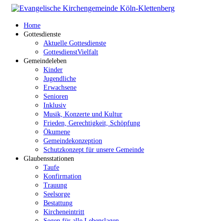
Home
Gottesdienste
Aktuelle Gottesdienste
GottesdienstVielfalt
Gemeindeleben
Kinder
Jugendliche
Erwachsene
Senioren
Inklusiv
Musik, Konzerte und Kultur
Frieden, Gerechtigkeit, Schöpfung
Ökumene
Gemeindekonzeption
Schutzkonzept für unsere Gemeinde
Glaubensstationen
Taufe
Konfirmation
Trauung
Seelsorge
Bestattung
Kircheneintritt
Segen für alle Lebenslagen