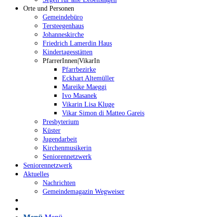
Orte und Personen
Gemeindebüro
Tersteegenhaus
Johanneskirche
Friedrich Lamerdin Haus
Kindertagesstätten
PfarrerInnen|VikarIn
Pfarrbezirke
Eckhart Altemüller
Mareike Maeggi
Ivo Masanek
Vikarin Lisa Kluge
Vikar Simon di Matteo Gareis
Presbyterium
Küster
Jugendarbeit
Kirchenmusikerin
Seniorennetzwerk
Seniorennetzwerk
Aktuelles
Nachrichten
Gemeindemagazin Wegweiser