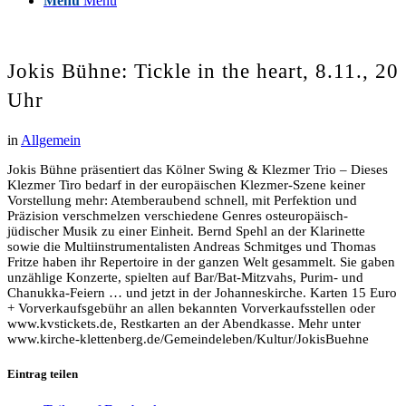
Menü
Menü
Jokis Bühne: Tickle in the heart, 8.11., 20
Uhr
in
Allgemein
Jokis Bühne präsentiert das Kölner Swing & Klezmer Trio – Dieses
Klezmer Tiro bedarf in der europäischen Klezmer-Szene keiner
Vorstellung mehr: Atemberaubend schnell, mit Perfektion und
Präzision verschmelzen verschiedene Genres osteuropäisch-
jüdischer Musik zu einer Einheit. Bernd Spehl an der Klarinette
sowie die Multiinstrumentalisten Andreas Schmitges und Thomas
Fritze haben ihr Repertoire in der ganzen Welt gesammelt. Sie gaben
unzählige Konzerte, spielten auf Bar/Bat-Mitzvahs, Purim- und
Chanukka-Feiern … und jetzt in der Johanneskirche. Karten 15 Euro
+ Vorverkaufsgebühr an allen bekannten Vorverkaufsstellen oder
www.kvstickets.de, Restkarten an der Abendkasse. Mehr unter
www.kirche-klettenberg.de/Gemeindeleben/Kultur/JokisBuehne
Eintrag teilen