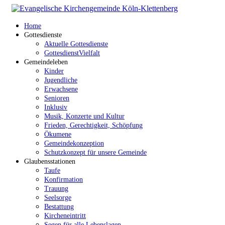
Home
Gottesdienste
Aktuelle Gottesdienste
GottesdienstVielfalt
Gemeindeleben
Kinder
Jugendliche
Erwachsene
Senioren
Inklusiv
Musik, Konzerte und Kultur
Frieden, Gerechtigkeit, Schöpfung
Ökumene
Gemeindekonzeption
Schutzkonzept für unsere Gemeinde
Glaubensstationen
Taufe
Konfirmation
Trauung
Seelsorge
Bestattung
Kircheneintritt
Segen für alle Lebenslagen