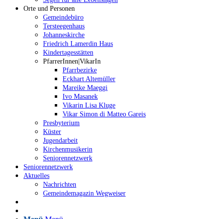
Orte und Personen
Gemeindebüro
Tersteegenhaus
Johanneskirche
Friedrich Lamerdin Haus
Kindertagesstätten
PfarrerInnen|VikarIn
Pfarrbezirke
Eckhart Altemüller
Mareike Maeggi
Ivo Masanek
Vikarin Lisa Kluge
Vikar Simon di Matteo Gareis
Presbyterium
Küster
Jugendarbeit
Kirchenmusikerin
Seniorennetzwerk
Seniorennetzwerk
Aktuelles
Nachrichten
Gemeindemagazin Wegweiser