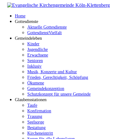
Home
Gottesdienste
Aktuelle Gottesdienste
GottesdienstVielfalt
Gemeindeleben
Kinder
Jugendliche
Erwachsene
Senioren
Inklusiv
Musik, Konzerte und Kultur
Frieden, Gerechtigkeit, Schöpfung
Ökumene
Gemeindekonzeption
Schutzkonzept für unsere Gemeinde
Glaubensstationen
Taufe
Konfirmation
Trauung
Seelsorge
Bestattung
Kircheneintritt
Segen für alle Lebenslagen