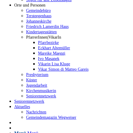
Orte und Personen
Gemeindebüro
Tersteegenhaus
Johanneskirche
Friedrich Lamerdin Haus
Kindertagesstätten
PfarrerInnen|VikarIn
Pfarrbezirke
Eckhart Altemüller
Mareike Maeggi
Ivo Masanek
Vikarin Lisa Kluge
Vikar Simon di Matteo Gareis
Presbyterium
Küster
Jugendarbeit
Kirchenmusikerin
Seniorennetzwerk
Seniorennetzwerk
Aktuelles
Nachrichten
Gemeindemagazin Wegweiser