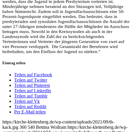
werden, dass die Jugend in jedem Presbyterium vertreten ist.
Minderjährige nehmen beratend an den Sitzungen teil, Volljährige
haben Stimmrecht. Zudem soll in Jugendfachausschüssen eine 50-
Prozent-Jugendquote eingeführt werden. Das bedeutet, dass in
presbyterialen und synodalen Jugendfachausschüssen die Anzahl der
unter 27-Jährigen mindestens die Hälfte der Mitglieder im Ausschuss
betragen muss. Sowohl in den Kreissynoden als auch in der
Landessynode wird die Zahl der zu berücksichtigenden
Vertreterinnen und Vertreter der jüngeren Generation von zwei auf
vier Personen verdoppelt. Die Gesamtzahl der Berufenen wird
beibehalten, um den Einfluss der Jugend zu stärken.“
Eintrag teilen
Teilen auf Facebook
Teilen auf Twitter
Teilen auf Pinterest
Teilen auf LinkedIn
Teilen auf Tumblr
Teilen auf Vk
Teilen auf Reddit
Per E-Mail teilen
https://kirche-klettenberg.de/wp-content/uploads/2021/09/th-
kack.jpg
360
540
Bettina Wollram
https://kirche-klettenberg.de/wp-