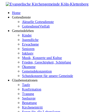
Home
Gottesdienste
Aktuelle Gottesdienste
GottesdienstVielfalt
Gemeindeleben
Kinder
Jugendliche
Erwachsene
Senioren
Inklusiv
Musik, Konzerte und Kultur
Frieden, Gerechtigkeit, Schöpfung
Ökumene
Gemeindekonzeption
Schutzkonzept für unsere Gemeinde
Glaubensstationen
Taufe
Konfirmation
Trauung
Seelsorge
Bestattung
Kircheneintritt
Segen für alle Lebenslagen