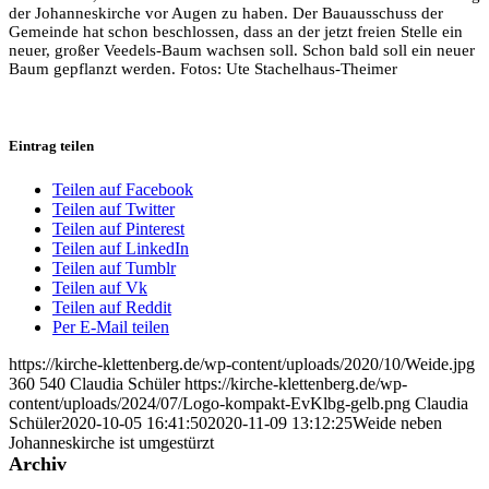
der Johanneskirche vor Augen zu haben. Der Bauausschuss der
Gemeinde hat schon beschlossen, dass an der jetzt freien Stelle ein
neuer, großer Veedels-Baum wachsen soll. Schon bald soll ein neuer
Baum gepflanzt werden. Fotos: Ute Stachelhaus-Theimer
Eintrag teilen
Teilen auf Facebook
Teilen auf Twitter
Teilen auf Pinterest
Teilen auf LinkedIn
Teilen auf Tumblr
Teilen auf Vk
Teilen auf Reddit
Per E-Mail teilen
https://kirche-klettenberg.de/wp-content/uploads/2020/10/Weide.jpg
360
540
Claudia Schüler
https://kirche-klettenberg.de/wp-
content/uploads/2024/07/Logo-kompakt-EvKlbg-gelb.png
Claudia
Schüler
2020-10-05 16:41:50
2020-11-09 13:12:25
Weide neben
Johanneskirche ist umgestürzt
Archiv