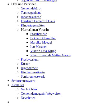
Orte und Personen
Gemeindebüro
Tersteegenhaus
Johanneskirche
Friedrich Lamerdin Haus
Kindertagesstätten
PfarrerInnen|VikarIn
Pfarrbezirke
Eckhart Altemüller
Mareike Maeggi
Ivo Masanek
Vikarin Lisa Kluge
Vikar Simon di Matteo Gareis
Presbyterium
Küster
Jugendarbeit
Kirchenmusikerin
Seniorennetzwerk
Seniorennetzwerk
Aktuelles
Nachrichten
Gemeindemagazin Wegweiser
Newsletter