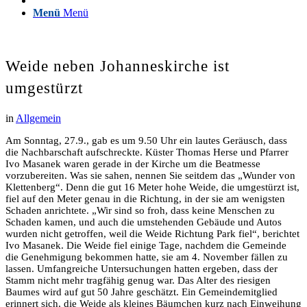
Menü
Menü
Weide neben Johanneskirche ist
umgestürzt
in
Allgemein
Am Sonntag, 27.9., gab es um 9.50 Uhr ein lautes Geräusch, dass
die Nachbarschaft aufschreckte. Küster Thomas Herse und Pfarrer
Ivo Masanek waren gerade in der Kirche um die Beatmesse
vorzubereiten. Was sie sahen, nennen Sie seitdem das „Wunder von
Klettenberg“. Denn die gut 16 Meter hohe Weide, die umgestürzt ist,
fiel auf den Meter genau in die Richtung, in der sie am wenigsten
Schaden anrichtete. „Wir sind so froh, dass keine Menschen zu
Schaden kamen, und auch die umstehenden Gebäude und Autos
wurden nicht getroffen, weil die Weide Richtung Park fiel“, berichtet
Ivo Masanek. Die Weide fiel einige Tage, nachdem die Gemeinde
die Genehmigung bekommen hatte, sie am 4. November fällen zu
lassen. Umfangreiche Untersuchungen hatten ergeben, dass der
Stamm nicht mehr tragfähig genug war. Das Alter des riesigen
Baumes wird auf gut 50 Jahre geschätzt. Ein Gemeindemitglied
erinnert sich, die Weide als kleines Bäumchen kurz nach Einweihung