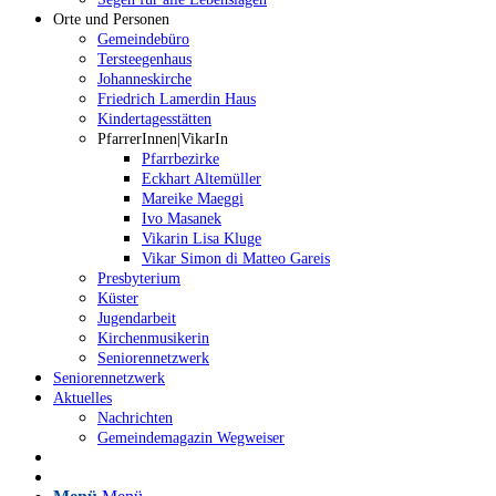
Orte und Personen
Gemeindebüro
Tersteegenhaus
Johanneskirche
Friedrich Lamerdin Haus
Kindertagesstätten
PfarrerInnen|VikarIn
Pfarrbezirke
Eckhart Altemüller
Mareike Maeggi
Ivo Masanek
Vikarin Lisa Kluge
Vikar Simon di Matteo Gareis
Presbyterium
Küster
Jugendarbeit
Kirchenmusikerin
Seniorennetzwerk
Seniorennetzwerk
Aktuelles
Nachrichten
Gemeindemagazin Wegweiser