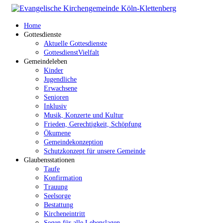
Home
Gottesdienste
Aktuelle Gottesdienste
GottesdienstVielfalt
Gemeindeleben
Kinder
Jugendliche
Erwachsene
Senioren
Inklusiv
Musik, Konzerte und Kultur
Frieden, Gerechtigkeit, Schöpfung
Ökumene
Gemeindekonzeption
Schutzkonzept für unsere Gemeinde
Glaubensstationen
Taufe
Konfirmation
Trauung
Seelsorge
Bestattung
Kircheneintritt
Segen für alle Lebenslagen