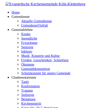
Home
Gottesdienste
Aktuelle Gottesdienste
GottesdienstVielfalt
Gemeindeleben
Kinder
Jugendliche
Erwachsene
Senioren
Inklusiv
Musik, Konzerte und Kultur
Frieden, Gerechtigkeit, Schöpfung
Ökumene
Gemeindekonzeption
Schutzkonzept für unsere Gemeinde
Glaubensstationen
Taufe
Konfirmation
Trauung
Seelsorge
Bestattung
Kircheneintritt
Segen für alle Lebenslagen