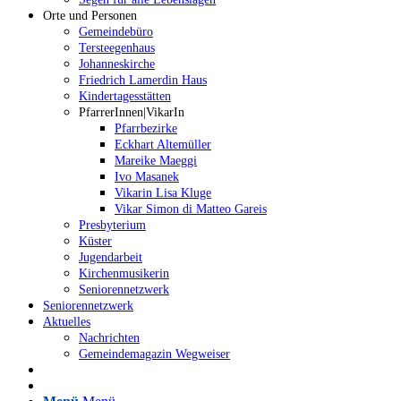
Orte und Personen
Gemeindebüro
Tersteegenhaus
Johanneskirche
Friedrich Lamerdin Haus
Kindertagesstätten
PfarrerInnen|VikarIn
Pfarrbezirke
Eckhart Altemüller
Mareike Maeggi
Ivo Masanek
Vikarin Lisa Kluge
Vikar Simon di Matteo Gareis
Presbyterium
Küster
Jugendarbeit
Kirchenmusikerin
Seniorennetzwerk
Seniorennetzwerk
Aktuelles
Nachrichten
Gemeindemagazin Wegweiser