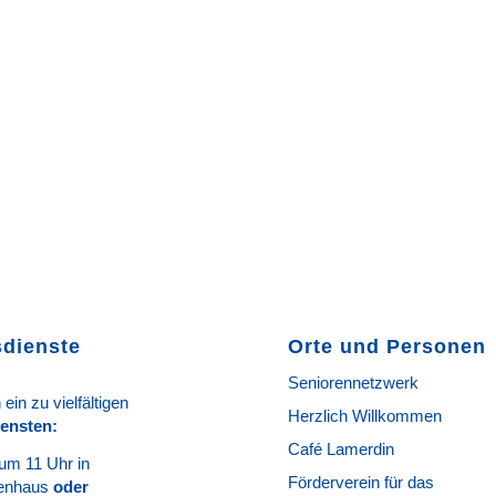
sdienste
Orte und Personen
Seniorennetzwerk
 ein zu vielfältigen
Herzlich Willkommen
ie
n
sten
:
Café Lamerdin
um 11 Uhr in
Förderverein für das
genhaus
oder