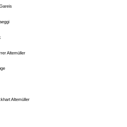
 Gareis
aeggi
k
rer Altemüller
uge
ckhart Altemüller