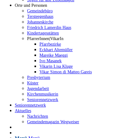
Orte und Personen
Gemeindebüro
Tersteegenhaus
Johanneskirche
Friedrich Lamerdin Haus
Kindertagesstätten
PfarrerInnen|VikarIn
Pfarrbezirke
Eckhart Altemüller
Mareike Maeggi
Ivo Masanek
Vikarin Lisa Kluge
Vikar Simon di Matteo Gareis
Presbyterium
Küster
Jugendarbeit
Kirchenmusikerin
Seniorennetzwerk
Seniorennetzwerk
Aktuelles
Nachrichten
Gemeindemagazin Wegweiser