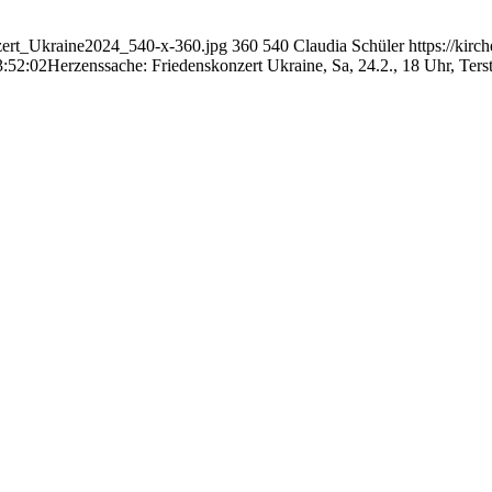
onzert_Ukraine2024_540-x-360.jpg
360
540
Claudia Schüler
https://kir
3:52:02
Herzenssache: Friedenskonzert Ukraine, Sa, 24.2., 18 Uhr, Ter