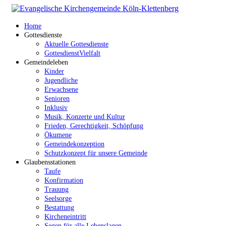
Home
Gottesdienste
Aktuelle Gottesdienste
GottesdienstVielfalt
Gemeindeleben
Kinder
Jugendliche
Erwachsene
Senioren
Inklusiv
Musik, Konzerte und Kultur
Frieden, Gerechtigkeit, Schöpfung
Ökumene
Gemeindekonzeption
Schutzkonzept für unsere Gemeinde
Glaubensstationen
Taufe
Konfirmation
Trauung
Seelsorge
Bestattung
Kircheneintritt
Segen für alle Lebenslagen