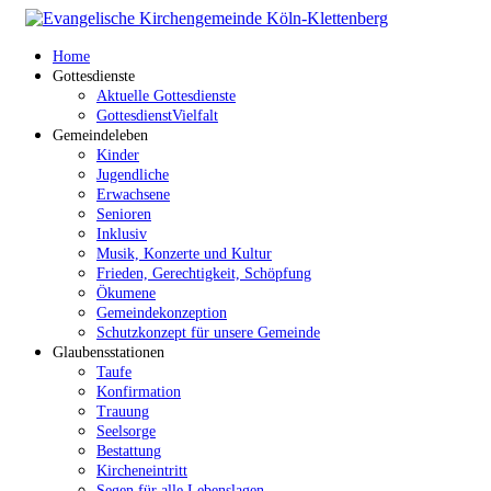
Home
Gottesdienste
Aktuelle Gottesdienste
GottesdienstVielfalt
Gemeindeleben
Kinder
Jugendliche
Erwachsene
Senioren
Inklusiv
Musik, Konzerte und Kultur
Frieden, Gerechtigkeit, Schöpfung
Ökumene
Gemeindekonzeption
Schutzkonzept für unsere Gemeinde
Glaubensstationen
Taufe
Konfirmation
Trauung
Seelsorge
Bestattung
Kircheneintritt
Segen für alle Lebenslagen