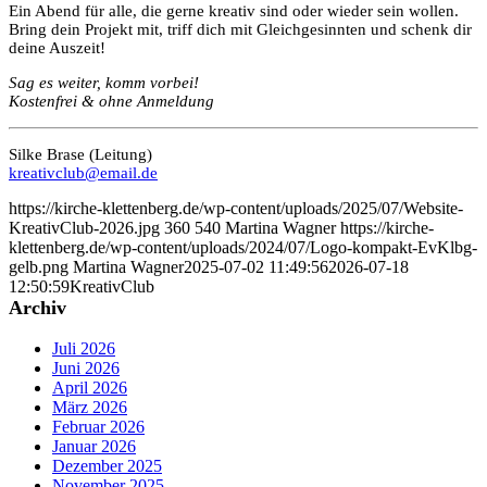
Ein Abend für alle, die gerne kreativ sind oder wieder sein wollen.
Bring dein Projekt mit, triff dich mit Gleichgesinnten und schenk dir
deine Auszeit!
Sag es weiter, komm vorbei!
Kostenfrei & ohne Anmeldung
Silke Brase (Leitung)
kreativclub@email.de
https://kirche-klettenberg.de/wp-content/uploads/2025/07/Website-
KreativClub-2026.jpg
360
540
Martina Wagner
https://kirche-
klettenberg.de/wp-content/uploads/2024/07/Logo-kompakt-EvKlbg-
gelb.png
Martina Wagner
2025-07-02 11:49:56
2026-07-18
12:50:59
KreativClub
Archiv
Juli 2026
Juni 2026
April 2026
März 2026
Februar 2026
Januar 2026
Dezember 2025
November 2025