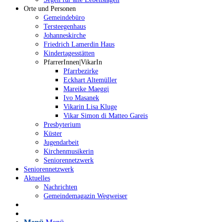
Orte und Personen
Gemeindebüro
Tersteegenhaus
Johanneskirche
Friedrich Lamerdin Haus
Kindertagesstätten
PfarrerInnen|VikarIn
Pfarrbezirke
Eckhart Altemüller
Mareike Maeggi
Ivo Masanek
Vikarin Lisa Kluge
Vikar Simon di Matteo Gareis
Presbyterium
Küster
Jugendarbeit
Kirchenmusikerin
Seniorennetzwerk
Seniorennetzwerk
Aktuelles
Nachrichten
Gemeindemagazin Wegweiser