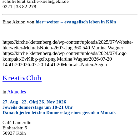
schulreferat.kirche-koeln@ekir.de
0221 | 33 82-278
Eine Aktion von
hier+weiter – evangelisch leben in Köln
https://kirche-klettenberg.de/wp-content/uploads/2025/07/Website-
hierweiter-MehralsNoten-2607-.jpg
360
540
Martina Wagner
https://kirche-klettenberg.de/wp-content/uploads/2024/07/Logo-
kompakt-EvKlbg-gelb.png
Martina Wagner
2026-07-20
14:41:20
2026-07-20 14:41:20
Mehr-als-Noten-Segen
KreativClub
in
Aktuelles
27. Aug | 22. Okt| 26. Nov 2026
Jeweils donnerstags um 18-21 Uhr
Danach jeden letzten Donnerstag eines geraden Monats
Café Lamerdin
Einhardstr. 5
50937 Köln