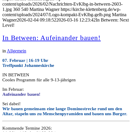
content/uploads/2026/02/Nachrichten-EvKlbg-in-between-2603-
1.jpg
360
540
Martina Wagner
https://kirche-klettenberg.de/wp-
content/uploads/2024/07/Logo-kompakt-EvKlbg-gelb.png
Martina
Wagner
2026-02-04 09:18:52
2026-03-16 12:23:42
In Between: Next
Level!
In Between: Aufeinander bauen!
in
Allgemein
07. Februar | 16-19 Uhr
Treffpunkt Johanneskirche
IN BETWEEN
Cooles Programm für alle 9-13-jährigen
Im Februar:
Aufeinan
der bauen!
Sei dabei!
Wir bauen gemeinsam eine lange Dominostrecke rund um den
Altar, stapeln uns zu Menschenpyramiden und bauen uns Burger.
Kommende Termine 2026: