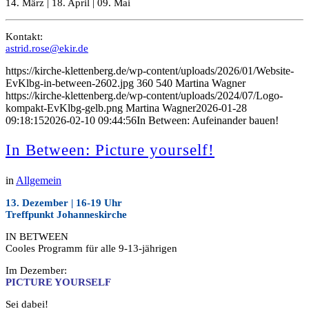
14. März | 18. April | 09. Mai
Kontakt:
astrid.rose@ekir.de
https://kirche-klettenberg.de/wp-content/uploads/2026/01/Website-
EvKlbg-in-between-2602.jpg
360
540
Martina Wagner
https://kirche-klettenberg.de/wp-content/uploads/2024/07/Logo-
kompakt-EvKlbg-gelb.png
Martina Wagner
2026-01-28
09:18:15
2026-02-10 09:44:56
In Between: Aufeinander bauen!
In Between: Picture yourself!
in
Allgemein
13. Dezember | 16-19 Uhr
Treffpunkt Johanneskirche
IN BETWEEN
Cooles Programm für alle 9-13-jährigen
Im Dezember:
PICTURE YOURSELF
Sei dabei!