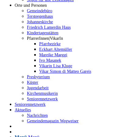
Orte und Personen
Gemeindebüro
Tersteegenhaus
Johanneskirche
Friedrich Lamerdin Haus
Kindertagesstätten
PfarrerInnen|VikarIn
Pfarrbezirke
Eckhart Altemüller
Mareike Maeggi
Ivo Masanek
Vikarin Lisa Kluge
Vikar Simon di Matteo Gareis
Presbyterium
Küster
Jugendarbeit
Kirchenmusikerin
Seniorennetzwerk
Seniorennetzwerk
Aktuelles
Nachrichten
Gemeindemagazin Wegweiser