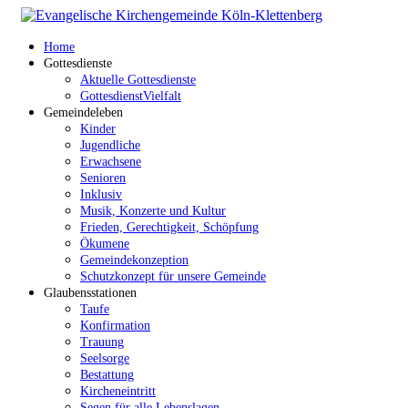
Home
Gottesdienste
Aktuelle Gottesdienste
GottesdienstVielfalt
Gemeindeleben
Kinder
Jugendliche
Erwachsene
Senioren
Inklusiv
Musik, Konzerte und Kultur
Frieden, Gerechtigkeit, Schöpfung
Ökumene
Gemeindekonzeption
Schutzkonzept für unsere Gemeinde
Glaubensstationen
Taufe
Konfirmation
Trauung
Seelsorge
Bestattung
Kircheneintritt
Segen für alle Lebenslagen