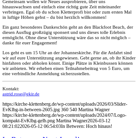
Gemeinsam wollen wir Neues ausprobieren, über uns
hinauswachsen und einfach eine richtig gute Zeit miteinander
verbringen. Egal ob du schon Kletterprofi bist oder zum ersten Mal
in luftige Höhen gehst – du bist herzlich willkommen!
Ein ganz besonderes Dankeschön geht an den Blackfoot Beach, der
diesen Ausflug großzügig sponsert und uns dieses tolle Erlebnis
ermöglicht. Ohne diese Unterstützung wäre das so nicht möglich –
danke für euer Engagement!
Los geht es um 15 Uhr an der Johanneskirche. Für die Anfahrt sind
wir auf eure Unterstützung angewiesen. Gebt gerne an, ob ihr Kinder
hinfahren oder abholen könnt. Einige Plätze in Kleinbussen können
wir anbieten. Wir erheben einen Teilnahmebeitrag von 5 Euro, um
eine verbindliche Anmeldung sicherzustellen.
Kontakt:
astrid.rose@ekir.de
https://kirche-klettenberg.de/wp-content/uploads/2026/03/Slider-
EvKlbg-in-between-2605.jpg
360
540
Martina Wagner
https://kirche-klettenberg.de/wp-content/uploads/2024/07/Logo-
kompakt-EvKlbg-gelb.png
Martina Wagner
2026-03-12
08:21:02
2026-05-12 06:54:03
In Between: Hoch hinaus!