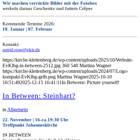
Wir machen verrückte Bilder mit der Fotobox
werkeln daraus Geschenke und futtern Crêpes
Kommende Termine 2026:
18. Januar | 07. Februar
Kontakt:
astrid.rose@ekir.de
https://kirche-klettenberg.de/wp-content/uploads/2025/10/Website-
EvKlbg-in-between-2512.jpg
360
540
Martina Wagner
https://kirche-klettenberg.de/wp-content/uploads/2024/07/Logo-
kompakt-EvKlbg-gelb.png
Martina Wagner
2025-10-10
16:51:49
2025-12-15 16:41:11
In Between: Picture yourself!
In Between: Steinhart?
in
Allgemein
22. November | 16-ca.19:30 Uhr
Treffpunkt Johanneskirche
IN BETWEEN