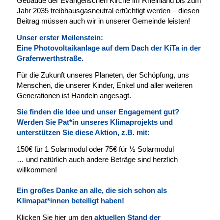
Gebäude der Evangelischen Kirche im Rheinland bis zum
Jahr 2035 treibhausgasneutral ertüchtigt werden – diesen
Beitrag müssen auch wir in unserer Gemeinde leisten!
Unser erster Meilenstein:
Eine Photovoltaikanlage auf dem Dach
der KiTa in der
Grafenwerthstraße.
Für die Zukunft unseres Planeten, der Schöpfung, uns
Menschen, die unserer Kinder, Enkel und aller weiteren
Generationen ist Handeln angesagt.
Sie finden die Idee und unser Engagement gut?
Werden Sie Pat*in unseres Klimaprojekts und
unterstützen Sie diese Aktion, z.B. mit:
150€ für 1 Solarmodul oder 75€ für ½ Solarmodul
… und natürlich auch
andere Beträge sind
herz
lich
willkommen!
Ein großes Danke an alle, die sich schon als
Klimapat*innen beteiligt haben!
Klicken Sie hier um den
aktuellen Stand der