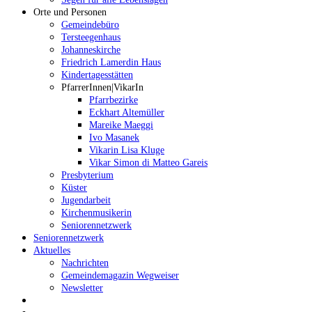
Orte und Personen
Gemeindebüro
Tersteegenhaus
Johanneskirche
Friedrich Lamerdin Haus
Kindertagesstätten
PfarrerInnen|VikarIn
Pfarrbezirke
Eckhart Altemüller
Mareike Maeggi
Ivo Masanek
Vikarin Lisa Kluge
Vikar Simon di Matteo Gareis
Presbyterium
Küster
Jugendarbeit
Kirchenmusikerin
Seniorennetzwerk
Seniorennetzwerk
Aktuelles
Nachrichten
Gemeindemagazin Wegweiser
Newsletter