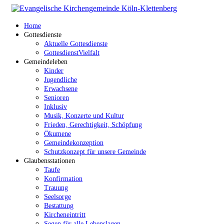
Home
Gottesdienste
Aktuelle Gottesdienste
GottesdienstVielfalt
Gemeindeleben
Kinder
Jugendliche
Erwachsene
Senioren
Inklusiv
Musik, Konzerte und Kultur
Frieden, Gerechtigkeit, Schöpfung
Ökumene
Gemeindekonzeption
Schutzkonzept für unsere Gemeinde
Glaubensstationen
Taufe
Konfirmation
Trauung
Seelsorge
Bestattung
Kircheneintritt
Segen für alle Lebenslagen