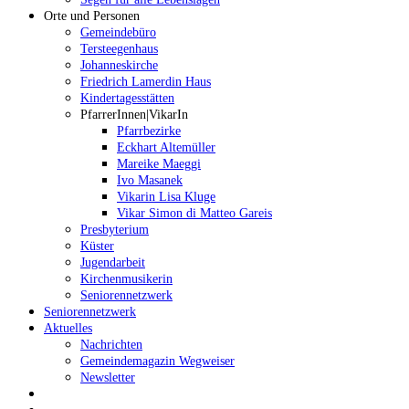
Orte und Personen
Gemeindebüro
Tersteegenhaus
Johanneskirche
Friedrich Lamerdin Haus
Kindertagesstätten
PfarrerInnen|VikarIn
Pfarrbezirke
Eckhart Altemüller
Mareike Maeggi
Ivo Masanek
Vikarin Lisa Kluge
Vikar Simon di Matteo Gareis
Presbyterium
Küster
Jugendarbeit
Kirchenmusikerin
Seniorennetzwerk
Seniorennetzwerk
Aktuelles
Nachrichten
Gemeindemagazin Wegweiser
Newsletter