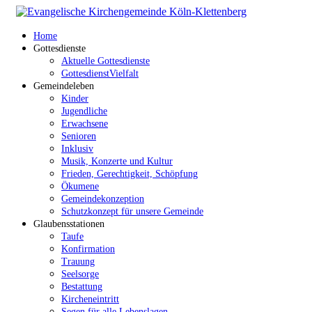
Home
Gottesdienste
Aktuelle Gottesdienste
GottesdienstVielfalt
Gemeindeleben
Kinder
Jugendliche
Erwachsene
Senioren
Inklusiv
Musik, Konzerte und Kultur
Frieden, Gerechtigkeit, Schöpfung
Ökumene
Gemeindekonzeption
Schutzkonzept für unsere Gemeinde
Glaubensstationen
Taufe
Konfirmation
Trauung
Seelsorge
Bestattung
Kircheneintritt
Segen für alle Lebenslagen