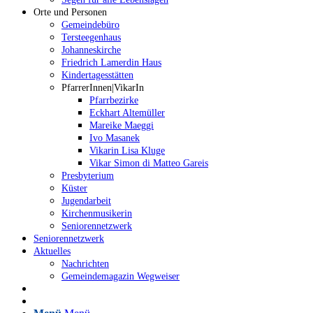
Orte und Personen
Gemeindebüro
Tersteegenhaus
Johanneskirche
Friedrich Lamerdin Haus
Kindertagesstätten
PfarrerInnen|VikarIn
Pfarrbezirke
Eckhart Altemüller
Mareike Maeggi
Ivo Masanek
Vikarin Lisa Kluge
Vikar Simon di Matteo Gareis
Presbyterium
Küster
Jugendarbeit
Kirchenmusikerin
Seniorennetzwerk
Seniorennetzwerk
Aktuelles
Nachrichten
Gemeindemagazin Wegweiser