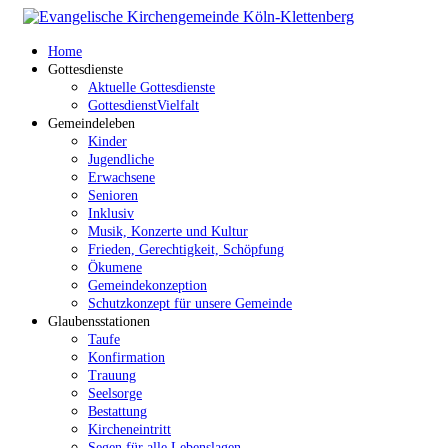
Home
Gottesdienste
Aktuelle Gottesdienste
GottesdienstVielfalt
Gemeindeleben
Kinder
Jugendliche
Erwachsene
Senioren
Inklusiv
Musik, Konzerte und Kultur
Frieden, Gerechtigkeit, Schöpfung
Ökumene
Gemeindekonzeption
Schutzkonzept für unsere Gemeinde
Glaubensstationen
Taufe
Konfirmation
Trauung
Seelsorge
Bestattung
Kircheneintritt
Segen für alle Lebenslagen