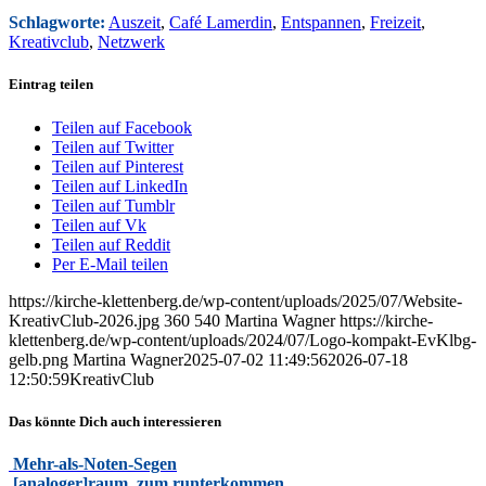
Schlagworte:
Auszeit
,
Café Lamerdin
,
Entspannen
,
Freizeit
,
Kreativclub
,
Netzwerk
Eintrag teilen
Teilen auf Facebook
Teilen auf Twitter
Teilen auf Pinterest
Teilen auf LinkedIn
Teilen auf Tumblr
Teilen auf Vk
Teilen auf Reddit
Per E-Mail teilen
https://kirche-klettenberg.de/wp-content/uploads/2025/07/Website-
KreativClub-2026.jpg
360
540
Martina Wagner
https://kirche-
klettenberg.de/wp-content/uploads/2024/07/Logo-kompakt-EvKlbg-
gelb.png
Martina Wagner
2025-07-02 11:49:56
2026-07-18
12:50:59
KreativClub
Das könnte Dich auch interessieren
Mehr-als-Noten-Segen
[analoger]raum. zum runterkommen.